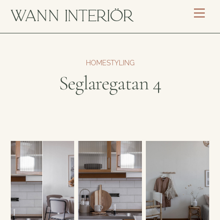
Skip
Men
to
content
HOMESTYLING
Seglaregatan 4